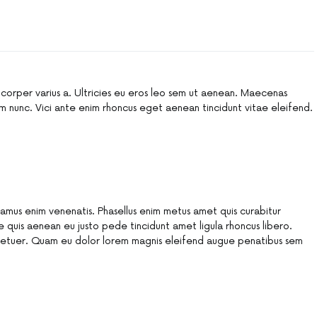
rper varius a. Ultricies eu eros leo sem ut aenean. Maecenas
m nunc. Vici ante enim rhoncus eget aenean tincidunt vitae eleifend.
vivamus enim venenatis. Phasellus enim metus amet quis curabitur
quis aenean eu justo pede tincidunt amet ligula rhoncus libero.
ctetuer. Quam eu dolor lorem magnis eleifend augue penatibus sem