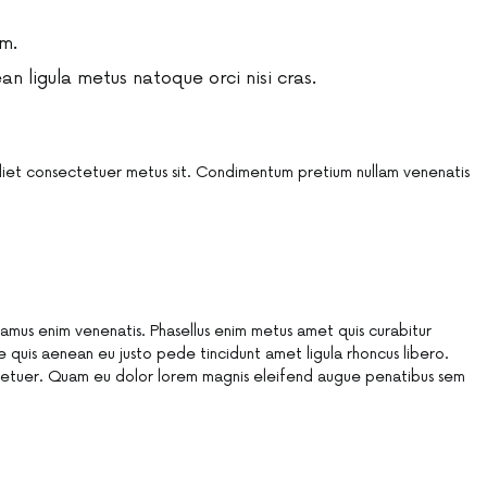
m.
 ligula metus natoque orci nisi cras.
diet consectetuer metus sit. Condimentum pretium nullam venenatis
vivamus enim venenatis. Phasellus enim metus amet quis curabitur
quis aenean eu justo pede tincidunt amet ligula rhoncus libero.
ctetuer. Quam eu dolor lorem magnis eleifend augue penatibus sem